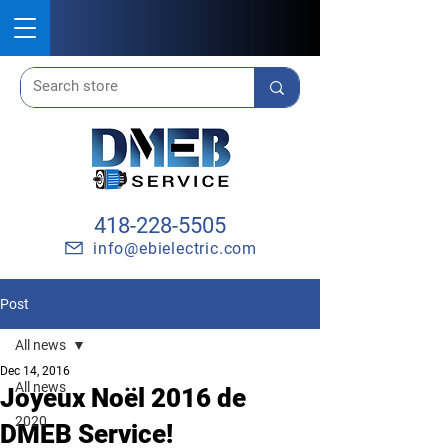
418-228-5505
info@ebielectric.com
Post
All news
Dec 14, 2016
All news
Joyeux Noël 2016 de
2020
DMEB Service!