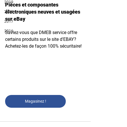
2019
Pièces et composantes 
électroniques neuves et usagées 
2018
sur eBay
2017
2016
Saviez-vous que DMEB service offre 
certains produits sur le site d'EBAY? 
Achetez-les de façon 100% sécuritaire!
Magasinez !