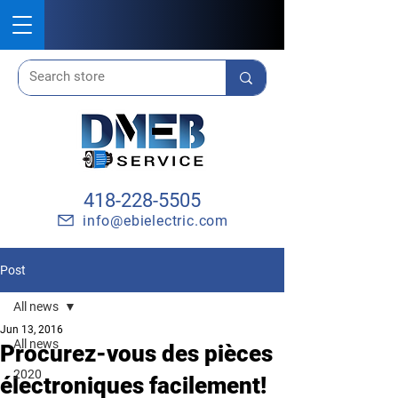
418-228-5505
info@ebielectric.com
Post
All news
Jun 13, 2016
All news
Procurez-vous des pièces
2020
électroniques facilement!