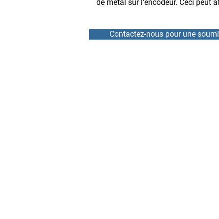
de métal sur l’encodeur. Ceci peut af
Contactez-nous pour une soumi
ACCUEIL
RÉPARATION
NOUVELLES
LOCATION
ÉQUIPE
VARIATEURS DE VITESSE
À PROPOS
DÉMARREURS PROGRESS
CONTACT
SERVOMOTEURS ET ENC
CARTES ÉLECTRONIQUES
MARQUES RÉPARÉES