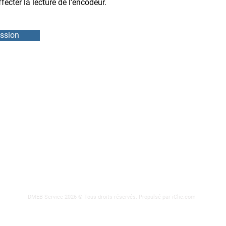
fecter la lecture de l’encodeur.
ssion
DMEB Servi
2250, 90e
Téléphone
IFS
info@ebie
ODEURS
DMEB Service 2026 © Tous droits réservés.
Propulsé par iClic.com