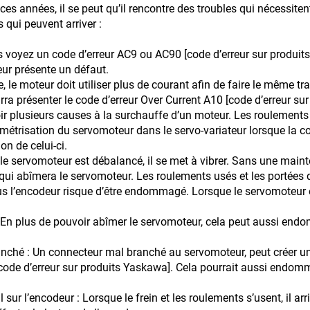
ces années, il se peut qu’il rencontre des troubles qui nécessiten
 qui peuvent arriver :
voyez un code d’erreur AC9 ou AC90 [code d’erreur sur produits 
eur présente un défaut.
lle, le moteur doit utiliser plus de courant afin de faire le même 
urra présenter le code d’erreur Over Current A10 [code d’erreur su
oir plusieurs causes à la surchauffe d’un moteur. Les roulements
risation du servomoteur dans le servo-variateur lorsque la co
n de celui-ci.
le servomoteur est débalancé, il se met à vibrer. Sans une mai
e qui abîmera le servomoteur. Les roulements usés et les portées
 plus l’encodeur risque d’être endommagé. Lorsque le servomoteur e
En plus de pouvoir abîmer le servomoteur, cela peut aussi endo
nché : Un connecteur mal branché au servomoteur, peut créer u
[code d’erreur sur produits Yaskawa]. Cela pourrait aussi endom
ur l’encodeur : Lorsque le frein et les roulements s’usent, il arr