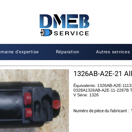
maine d'expertise
Réparation
Autres services
1326AB-A2E-21 All
Équivalents: 1326AB-A2E-111
0328A1326AB-A2E-11-2287B To
V Série: 1326
Numéro de pièce du fabricant :