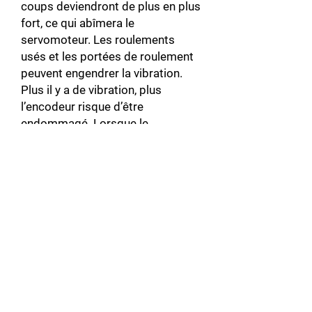
coups deviendront de plus en plus
fort, ce qui abîmera le
servomoteur. Les roulements
usés et les portées de roulement
peuvent engendrer la vibration.
Plus il y a de vibration, plus
l’encodeur risque d’être
endommagé. Lorsque le
servomoteur est bruyant, il y a de
fortes chances qu’il soit
débalancé.
Connecteur du servomoteur
cassé : En plus de pouvoir abîmer
le servomoteur, cela peut aussi
endommager le servo-variateur en
causant un court-circuit.
Connecteur du servomoteur mal
branché : Un connecteur mal
branché au servomoteur, peut