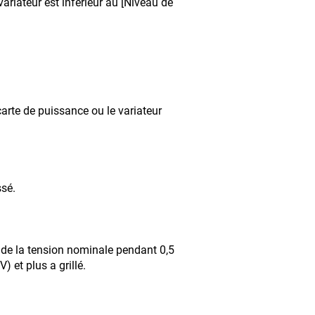
variateur est inférieur au [Niveau de
carte de puissance ou le variateur
st dépassé.
8 de la tension nominale pendant 0,5
 et plus a grillé.