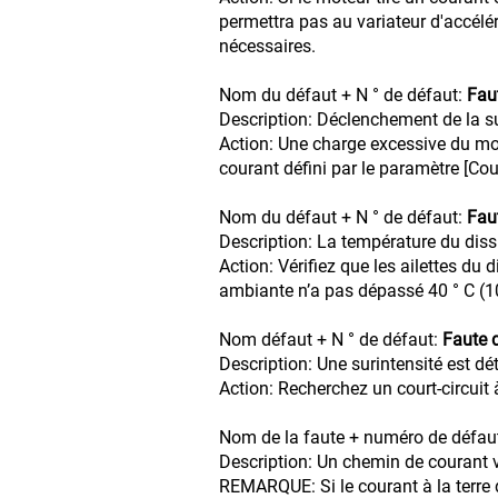
permettra pas au variateur d'accélér
nécessaires.
Nom du défaut + N ° de défaut:
Fau
Description: Déclenchement de la su
Action: Une charge excessive du moteu
courant défini par le paramètre [Co
Nom du défaut + N ° de défaut:
Fau
Description: La température du diss
Action: Vérifiez que les ailettes du
ambiante n’a pas dépassé 40 ° C (104
Nom défaut + N ° de défaut:
Faute d
Description: Une surintensité est d
Action: Recherchez un court-circuit 
Nom de la faute + numéro de défau
Description: Un chemin de courant ve
REMARQUE: Si le courant à la terre 