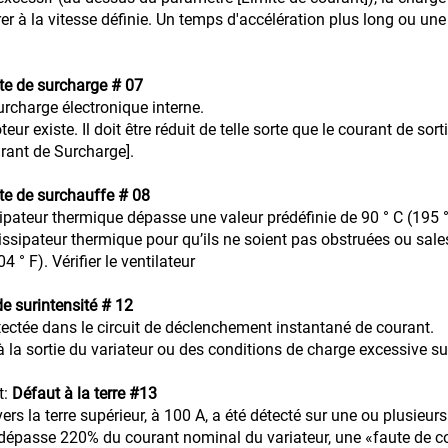
er à la vitesse définie. Un temps d'accélération plus long ou une
te de surcharge # 07
rcharge électronique interne.
r existe. Il doit être réduit de telle sorte que le courant de sor
urant de Surcharge].
te de surchauffe # 08
ipateur thermique dépasse une valeur prédéfinie de 90 ° C (195 °
 dissipateur thermique pour qu’ils ne soient pas obstruées ou sale
 ° F). Vérifier le ventilateur
e surintensité # 12
étectée dans le circuit de déclenchement instantané de courant.
à la sortie du variateur ou des conditions de charge excessive su
t:
Défaut à la terre #13
rs la terre supérieur, à 100 A, a été détecté sur une ou plusieurs
dépasse 220% du courant nominal du variateur, une «faute de co