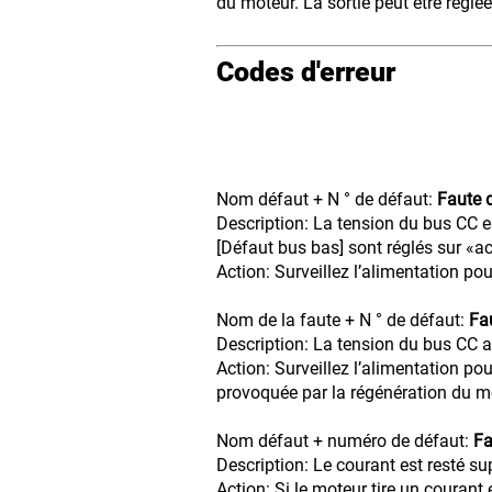
du moteur. La sortie peut être régl
Codes d'erreur
Nom défaut + N ° de défaut:
Faute 
Description: La tension du bus CC e
[Défaut bus bas] sont réglés sur «ac
Action: Surveillez l’alimentation po
Nom de la faute + N ° de défaut:
Fa
Description: La tension du bus CC 
Action: Surveillez l’alimentation po
provoquée par la régénération du mo
Nom défaut + numéro de défaut:
Fa
Description: Le courant est resté s
Action: Si le moteur tire un courant