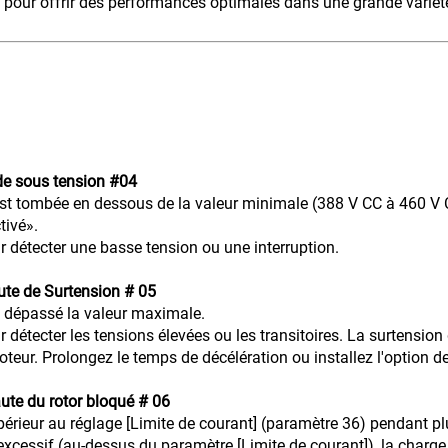
ée pour offrir des performances optimales dans une grande variét
de sous tension #04
st tombée en dessous de la valeur minimale (388 V CC à 460 V CA
tivé».
ur détecter une basse tension ou une interruption.
ute de Surtension # 05
a dépassé la valeur maximale.
ur détecter les tensions élevées ou les transitoires. La surtensio
teur. Prolongez le temps de décélération ou installez l'option 
ute du rotor bloqué # 06
upérieur au réglage [Limite de courant] (paramètre 36) pendant p
 excessif (au-dessus du paramètre [Limite de courant]), la charg