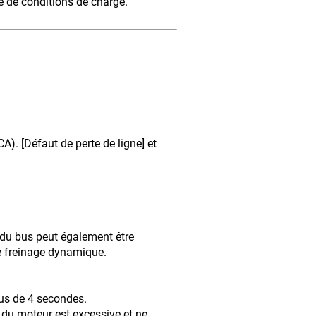
é de conditions de charge.
). [Défaut de perte de ligne] et
n du bus peut également être
de freinage dynamique.
lus de 4 secondes.
e du moteur est excessive et ne