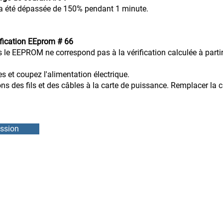
 a été dépassée de 150% pendant 1 minute.
ification EEprom # 66
ans le EEPROM ne correspond pas à la vérification calculée à par
es et coupez l'alimentation électrique.
des fils et des câbles à la carte de puissance. Remplacer la ca
ssion
DMEB Servi
2250, 90e
Téléphone
IFS
info@ebie