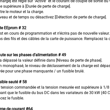
harge] est réglé sur “Activé” et le courant de couple de sortie du 
e supérieure à [Durée de perte de charge].
s entre le moteur et la charge.
u et de temps ou désactivez [Détection de perte de charge].
te EEprom # 32
 en cours de programmation et n’écrira pas de nouvelle valeur.
ns des fils et des câbles de la carte de puissance. Remplacez la 
ute sur les phases d’alimentation # 49
a dépassé la valeur définie dans [Niveau de perte de phase].
ilisé en monophasé, le niveau de déclassement de la charge e
ée pour une phase manquante / un fusible brulé.
sible sauté # 58
 la tension commandée et la tension mesurée est supérieure à 1/
nt que le fusible du bus DC dans les variateurs de 30 kW (40 CV)
cez le fusible.
rge de courant #64