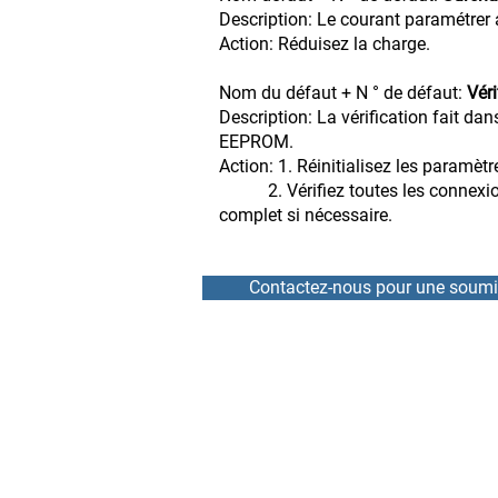
Description: Le courant paramétrer
Action: Réduisez la charge.
Nom du défaut + N ° de défaut:
Vér
Description: La vérification fait d
EEPROM.
Action: 1. Réinitialisez les paramètr
2. Vérifiez toutes les connexions 
complet si nécessaire.
Contactez-nous pour une soumi
ACCUEIL
RÉPARATION
NOUVELLES
LOCATION
ÉQUIPE
VARIATEURS DE VITESSE
À PROPOS
DÉMARREURS PROGRESS