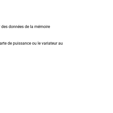
tir des données de la mémoire
rte de puissance ou le variateur au
ce inc. / EBI Electric inc.
 Rue, Saint-Georges (Qc) G5Y 7J7
 : 418-228-5505
lectric.com