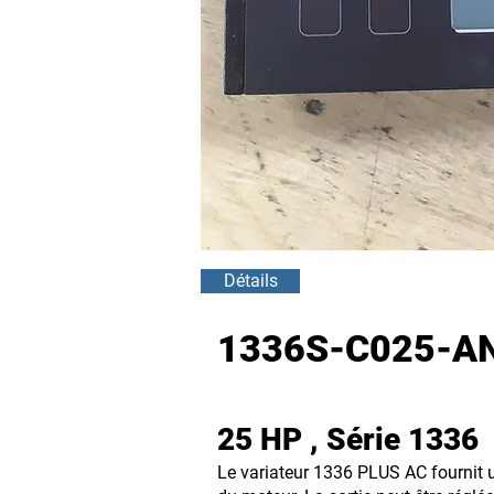
Détails
1336S-C025-AN-
25 HP , Série 1336
Le variateur 1336 PLUS AC fournit u