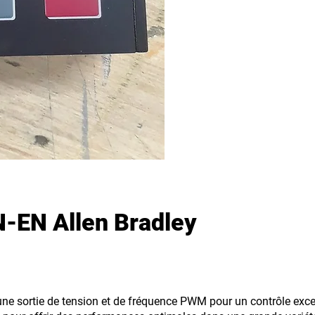
EN Allen Bradley
ne sortie de tension et de fréquence PWM pour un contrôle excep