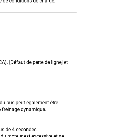
é de conditions de charge.
). [Défaut de perte de ligne] et
n du bus peut également être
de freinage dynamique.
lus de 4 secondes.
e du moteur est excessive et ne