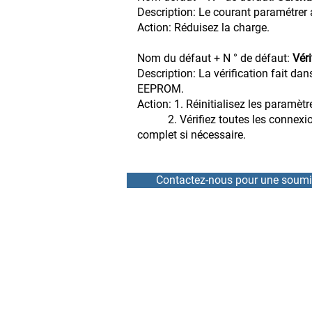
Description: Le courant paramétrer
Action: Réduisez la charge.
Nom du défaut + N ° de défaut:
Vér
Description: La vérification fait d
EEPROM.
Action: 1. Réinitialisez les paramètr
2. Vérifiez toutes les connexions 
complet si nécessaire.
Contactez-nous pour une soumi
ACCUEIL
RÉPARATION
NOUVELLES
LOCATION
ÉQUIPE
VARIATEURS DE VITESSE
À PROPOS
DÉMARREURS PROGRESS