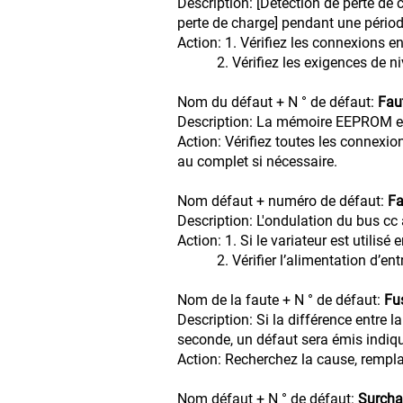
Description: [Détection de perte de c
perte de charge] pendant une périod
Action: 1. Vérifiez les connexion
2. Vérifiez les exigences de nivea
Nom du défaut + N ° de défaut:
Fau
Description: La mémoire EEPROM est
Action: Vérifiez toutes les connexio
au complet si nécessaire.
Nom défaut + numéro de défaut:
Fa
Description: L'ondulation du bus cc 
Action: 1. Si le variateur est ut
2. Vérifier l’alimentation d’entr
Nom de la faute + N ° de défaut:
Fu
Description: Si la différence entre
seconde, un défaut sera émis indiqua
Action: Recherchez la cause, rempla
Nom défaut + N ° de défaut:
Surcha