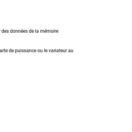
tir des données de la mémoire
rte de puissance ou le variateur au
ce inc. / EBI Electric inc.
 Rue, Saint-Georges (Qc) G5Y 7J7
 : 418-228-5505
lectric.com