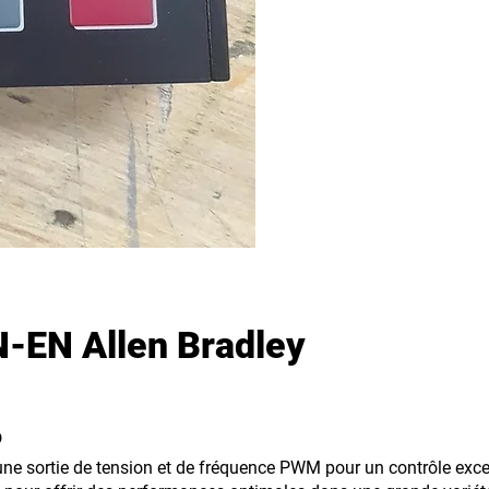
EN Allen Bradley
6
ne sortie de tension et de fréquence PWM pour un contrôle excep