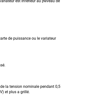
variateur est inférieur au [Niveau de
carte de puissance ou le variateur
st dépassé.
8 de la tension nominale pendant 0,5
 et plus a grillé.