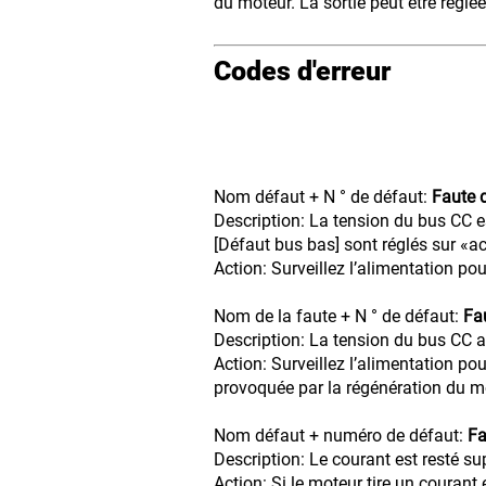
du moteur. La sortie peut être régl
Codes d'erreur
Nom défaut + N ° de défaut:
Faute 
Description: La tension du bus CC e
[Défaut bus bas] sont réglés sur «ac
Action: Surveillez l’alimentation po
Nom de la faute + N ° de défaut:
Fa
Description: La tension du bus CC 
Action: Surveillez l’alimentation po
provoquée par la régénération du mo
Nom défaut + numéro de défaut:
Fa
Description: Le courant est resté s
Action: Si le moteur tire un courant