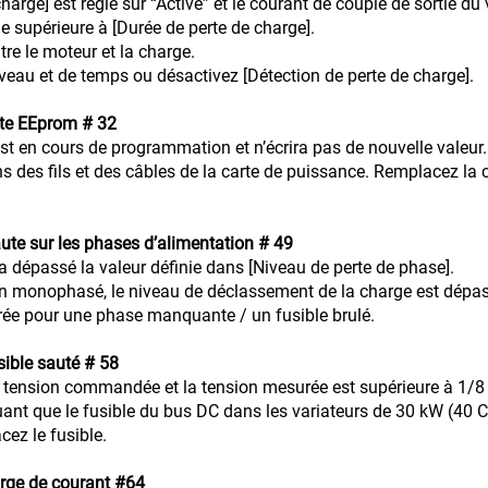
harge] est réglé sur “Activé” et le courant de couple de sortie du 
e supérieure à [Durée de perte de charge].
s entre le moteur et la charge.
u et de temps ou désactivez [Détection de perte de charge].
te EEprom # 32
 en cours de programmation et n’écrira pas de nouvelle valeur.
ns des fils et des câbles de la carte de puissance. Remplacez la 
ute sur les phases d’alimentation # 49
a dépassé la valeur définie dans [Niveau de perte de phase].
ilisé en monophasé, le niveau de déclassement de la charge e
ée pour une phase manquante / un fusible brulé.
sible sauté # 58
 la tension commandée et la tension mesurée est supérieure à 1/
nt que le fusible du bus DC dans les variateurs de 30 kW (40 CV)
cez le fusible.
rge de courant #64