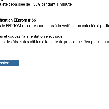
 a été dépassée de 150% pendant 1 minute.
ification EEprom # 66
ans le EEPROM ne correspond pas à la vérification calculée à par
es et coupez l'alimentation électrique.
des fils et des câbles à la carte de puissance. Remplacer la ca
ssion
DMEB Servi
2250, 90e
Téléphone
IFS
info@ebie