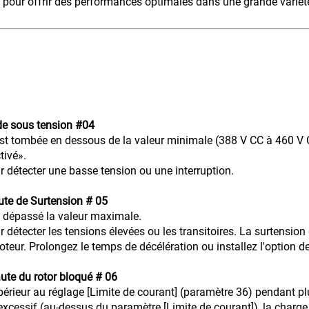
ée pour offrir des performances optimales dans une grande variét
de sous tension #04
st tombée en dessous de la valeur minimale (388 V CC à 460 V CA
tivé».
ur détecter une basse tension ou une interruption.
ute de Surtension # 05
a dépassé la valeur maximale.
ur détecter les tensions élevées ou les transitoires. La surtensio
teur. Prolongez le temps de décélération ou installez l'option 
ute du rotor bloqué # 06
upérieur au réglage [Limite de courant] (paramètre 36) pendant p
 excessif (au-dessus du paramètre [Limite de courant]), la charg