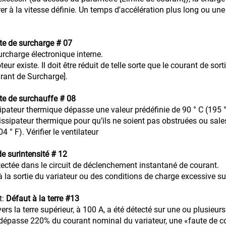
er à la vitesse définie. Un temps d'accélération plus long ou une
te de surcharge # 07
rcharge électronique interne.
r existe. Il doit être réduit de telle sorte que le courant de sor
urant de Surcharge].
te de surchauffe # 08
ipateur thermique dépasse une valeur prédéfinie de 90 ° C (195 °
 dissipateur thermique pour qu’ils ne soient pas obstruées ou sale
 ° F). Vérifier le ventilateur
e surintensité # 12
étectée dans le circuit de déclenchement instantané de courant.
à la sortie du variateur ou des conditions de charge excessive su
t:
Défaut à la terre #13
rs la terre supérieur, à 100 A, a été détecté sur une ou plusieurs
dépasse 220% du courant nominal du variateur, une «faute de co