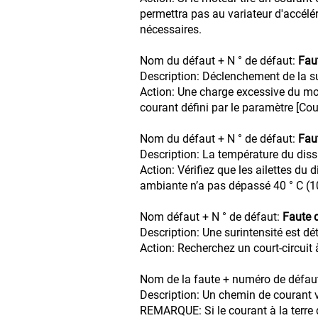
permettra pas au variateur d'accélér
nécessaires.
Nom du défaut + N ° de défaut:
Fau
Description: Déclenchement de la su
Action: Une charge excessive du moteu
courant défini par le paramètre [Co
Nom du défaut + N ° de défaut:
Fau
Description: La température du diss
Action: Vérifiez que les ailettes du
ambiante n’a pas dépassé 40 ° C (104
Nom défaut + N ° de défaut:
Faute d
Description: Une surintensité est d
Action: Recherchez un court-circuit 
Nom de la faute + numéro de défau
Description: Un chemin de courant ve
REMARQUE: Si le courant à la terre 