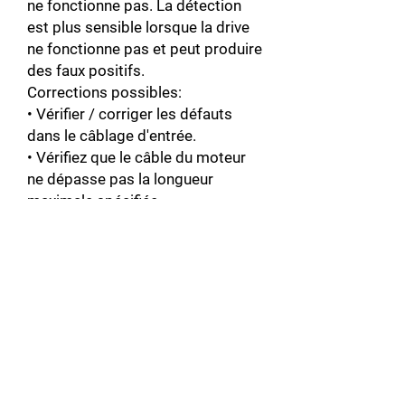
ne fonctionne pas. La détection
est plus sensible lorsque la drive
ne fonctionne pas et peut produire
des faux positifs.
Corrections possibles:
• Vérifier / corriger les défauts
dans le câblage d'entrée.
• Vérifiez que le câble du moteur
ne dépasse pas la longueur
maximale spécifiée.
• Diminuez le niveau de détection
des défauts à la terre avec le
paramètre 3028 DEFAUT TERRE
LVL.
• Une alimentation en entrée delta
mise à la terre et des câbles
moteur avec une capacité élevée
peuvent entraîner des rapports
d'erreur erronés lors des tests non