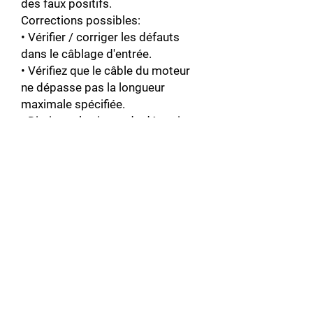
des faux positifs.
Corrections possibles:
• Vérifier / corriger les défauts
dans le câblage d'entrée.
• Vérifiez que le câble du moteur
ne dépasse pas la longueur
maximale spécifiée.
• Diminuez le niveau de détection
des défauts à la terre avec le
paramètre 3028 DEFAUT TERRE
LVL.
• Une alimentation en entrée delta
mise à la terre et des câbles
moteur avec une capacité élevée
peuvent entraîner des rapports
d'erreur erronés lors des tests non
en cours. Pour désactiver la
réponse à la surveillance des
défauts lorsque le variateur ne