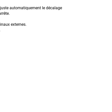
r ajuste automatiquement le décalage
rrête.
erminaux externes.
.