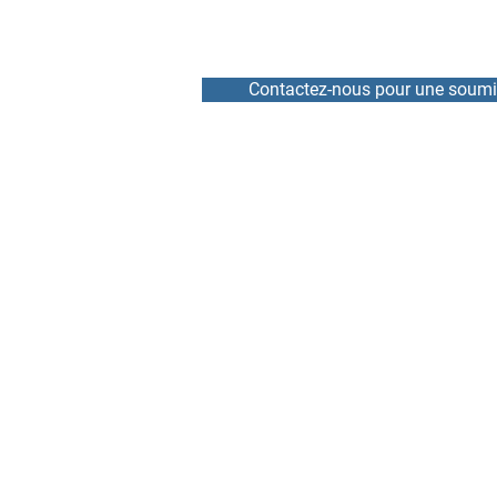
Contactez-nous pour une soumi
ACCUEIL
RÉPARATION
NOUVELLES
LOCATION
ÉQUIPE
VARIATEURS DE VITESSE
À PROPOS
DÉMARREURS PROGRESS
CONTACT
SERVOMOTEURS ET ENC
CARTES ÉLECTRONIQUES
MARQUES RÉPARÉES