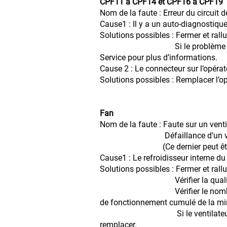
CPF11 à CPF14 et CPF16 à CPF19
Nom de la faute : Erreur du circuit d
Cause1 : Il y a un auto-diagnostique 
Solutions possibles : Fermer et rall
Si le problème persiste, rempl
Service pour plus d’informations.
Cause 2 : Le connecteur sur l’opér
Solutions possibles : Remplacer l’op
Fan
Nom de la faute : Faute sur un venti
Défaillance d’un ventilate
(Ce dernier peut être sup
Cause1 : Le refroidisseur interne du
Solutions possibles : Fermer et rall
Vérifier la qualité du fon
Vérifier le nombre cumulatif d
de fonctionnement cumulé de la minu
Si le ventilateur à excédé sa
remplacer.