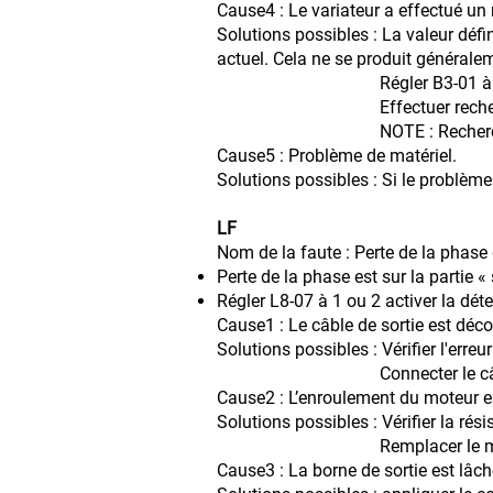
Cause4 : Le variateur a effectué un
Solutions possibles : La valeur déf
actuel. Cela ne se produit générale
Régler B3-01 à 1 pour acti
Effectuer recherche des 
NOTE : Recherche de Vitess
Cause5 : Problème de matériel.
Solutions possibles : Si le problème
LF
Nom de la faute : Perte de la phase 
Perte de la phase est sur la partie « 
Régler L8-07 à 1 ou 2 activer la dét
Cause1 : Le câble de sortie est déc
Solutions possibles : Vérifier l'erre
Connecter le câb
Cause2 : L’enroulement du moteur
Solutions possibles : Vérifier la rés
Remplacer le moteur si l
Cause3 : La borne de sortie est lâch