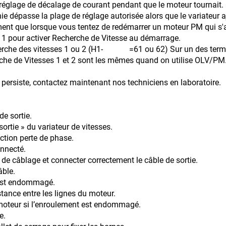
 réglage de décalage de courant pendant que le moteur tournait.
inie dépasse la plage de réglage autorisée alors que le variateu
ment que lorsque vous tentez de redémarrer un moteur PM qui s'a
ver Recherche de Vitesse au démarrage.
vitesses 1 ou 2 (H1- =61 ou 62) Sur un des t
es 1 et 2 sont les mêmes quand on utilise OLV/PM
 persiste, contactez maintenant nos techniciens en laboratoire.
de sortie.
sortie » du variateur de vitesses.
ection perte de phase.
onnecté.
ur de câblage et connecter correctement le câble de sortie.
le.
 est endommagé.
istance entre les lignes du moteur.
’enroulement est endommagé.
e.