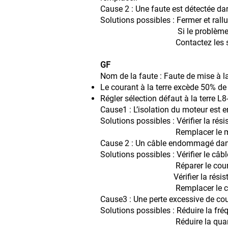
Cause 2 : Une faute est détectée dan
Solutions possibles : Fermer et rall
Si le problème persiste, remp
Contactez les spécialistes
GF
Nom de la faute : Faute de mise à la
Le courant à la terre excède 50% de l
Régler sélection défaut à la terre L8-
Cause1 : L’isolation du moteur es
Solutions possibles : Vérifier la rés
Remplacer le mot
Cause 2 : Un câble endommagé dans 
Solutions possibles : Vérifier le câb
Réparer le court-circuit et 
Vérifier la résistance entre 
Remplacer le câb
Cause3 : Une perte excessive de cour
Solutions possibles : Réduire la fr
Réduire la quantité de 