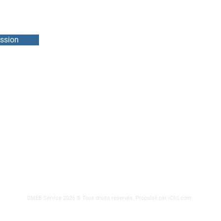
ssion
DMEB Servi
2250, 90e
Téléphone
IFS
info@ebie
ODEURS
DMEB Service 2026 © Tous droits réservés.
Propulsé par iClic.com