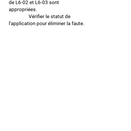
de L6-02 et L6-03 sont
appropriées.
Vérifier le statut de
l’application pour éliminer la faute.
OL4
Description :
Détection de
surcharge de couple 2.
Le courant
de sortie de la drive > L6-05
pendant plus de temps que le
temps établi dans L6-06 et L6-
04=3 ou 4.
Solution : S’assurer que les valeurs
dans L6-05 et L6-06 sont
appropriées.
Vérifier le statut de
l’application pour éliminer la faute.