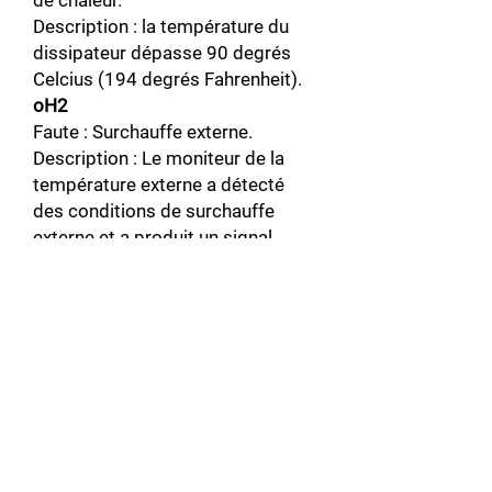
de chaleur.
Description : la température du
dissipateur dépasse 90 degrés
Celcius (194 degrés Fahrenheit).
oH2
Faute : Surchauffe externe.
Description : Le moniteur de la
température externe a détecté
des conditions de surchauffe
externe et a produit un signal
rentrant.
oL1
Faute : Surcharge.
Description : La protection contre
les surcharges du moteur
thermique a déclenché.
oL2
Faute : Surcharge.
Description : La protection contre