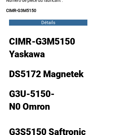
Numéro de pièce du fabricant :
CIMR-G3M5150
Détails
CIMR-G3M5150
Yaskawa
DS5172 Magnetek
G3U-5150-
N0 Omron
G3S5150 Saftronic