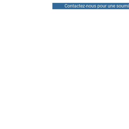
Contactez-nous pour une soumi
ACCUEIL
RÉPARATION
NOUVELLES
LOCATION
ÉQUIPE
VARIATEURS DE VITESSE
À PROPOS
DÉMARREURS PROGRESS
CONTACT
SERVOMOTEURS ET ENC
CARTES ÉLECTRONIQUES
MARQUES RÉPARÉES