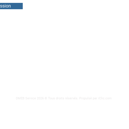
ssion
DMEB Servi
2250, 90e
Téléphone
IFS
info@ebie
ODEURS
DMEB Service 2026 © Tous droits réservés.
Propulsé par iClic.com