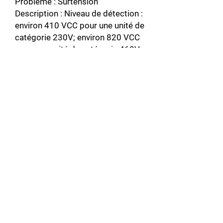
Problème : Surtension
Description : Niveau de détection :
environ 410 VCC pour une unité de
catégorie 230V; environ 820 VCC
pour une unité de catégorie 460V;
environ 1 050 VCC pour une unité
de catégorie 575V.
PUF
Problème : Fusible grillé
Description : Fusible de bus CC
grillé. Vérifier pour la présence de
courts-circuits dans les sorties et
vérifiez les transistors du circuit
principal.
rr
Problème : Défaillance du
transistor de récupération.