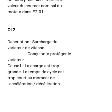
valeur du courant nominal du
moteur dans E2-01
OL2
Description : Surcharge du
variateur de vitesse
Conçu pour protéger le
variateur
Cause1 : La charge est trop
grande. Le temps de cycle est
trop court au moment de
l'accélération / décélération
Possible solution1 : Revérifiez le
temps de cycle et la taille de la
charge ainsi que les heures
définies dans C1-01 et C1-02