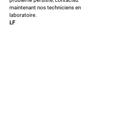
problème persiste, contactez
maintenant nos techniciens en
laboratoire.
LF
Nom de la faute : Perte de la
phase de sortie.
Perte de la phase est sur la partie
« sortie » du variateur de vitesses.
Régler L8-07 à 1 ou 2 activer la
détection perte de phase.
Cause1 : Le câble de sortie est
déconnecté.
Solutions possibles : Vérifier
l'erreur de câblage et connecter
correctement le câble de sortie.
Connecter le
câble.
Cause2 : L’enroulement du moteur
est endommagé.