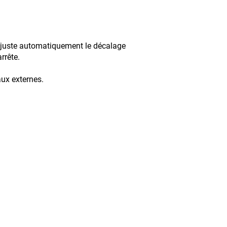
r ajuste automatiquement le décalage
rrête.
minaux externes.