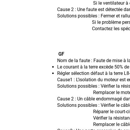
Si le ventilateur à excédé sa 
Cause 2 : Une faute est détectée dan
Solutions possibles : Fermer et rall
Si le problème persiste, env
Contactez les spécialistes
GF
Nom de la faute : Faute de mise à la
Le courant à la terre excède 50% de l
Régler sélection défaut à la terre L8-
Cause1 : L’isolation du moteur es
Solutions possibles : Vérifier la rés
Remplacer le moteu
Cause 2 : Un câble endommagé dans 
Solutions possibles : Vérifier le câb
Réparer le court-circuit et re
Vérifier la résistance entre l
Remplacer le câbl