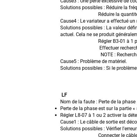
Cause3 : Une perte excessive de cour
Solutions possibles : Réduire la fr
Réduire la quantité de ca
Cause4 : Le variateur a effectué un
Solutions possibles : La valeur déf
actuel. Cela ne se produit générale
Régler B3-01 à 1 pour activ
Effectuer recherche des v
NOTE : Recherche de Vitesse
Cause5 : Problème de matériel.
Solutions possibles : Si le problème
LF
Nom de la faute : Perte de la phase 
Perte de la phase est sur la partie « 
Régler L8-07 à 1 ou 2 activer la dét
Cause1 : Le câble de sortie est déc
Solutions possibles : Vérifier l'erre
Connecter le câble