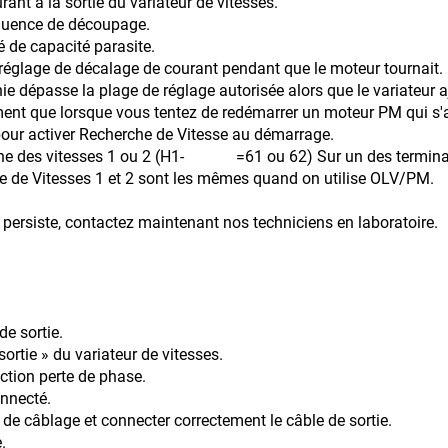
ant à la sortie du variateur de vitesses.
équence de découpage.
pacité parasite.
 réglage de décalage de courant pendant que le moteur tournait.
inie dépasse la plage de réglage autorisée alors que le variateu
ment que lorsque vous tentez de redémarrer un moteur PM qui s'a
er Recherche de Vitesse au démarrage.
itesses 1 ou 2 (H1- =61 ou 62) Sur un des ter
s 1 et 2 sont les mêmes quand on utilise OLV/PM.
 persiste, contactez maintenant nos techniciens en laboratoire.
de sortie.
sortie » du variateur de vitesses.
ection perte de phase.
onnecté.
ur de câblage et connecter correctement le câble de sortie.
.