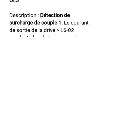
OL3
Description :
Détection de
surcharge de couple 1.
Le courant
de sortie de la drive > L6-02
pendant plus de temps que le
temps établi dans L6-03 et L6-
01=3 ou 4 .
Solution : S’assurer que les valeurs
de L6-02 et L6-03 sont
appropriées.
Vérifier le statut de
l’application pour éliminer la faute.
OL4
Description :
Détection de
surcharge de couple 2.
Le courant
de sortie de la drive > L6-05