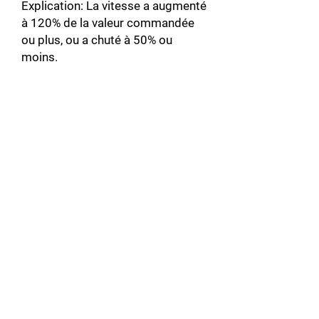
Explication: La vitesse a augmenté
à 120% de la valeur commandée
ou plus, ou a chuté à 50% ou
moins.
Code d'erreur: F-900
Fonction de protection: erreur
thermique du moteur 1
Explication: La température du
moteur a dépassé la limite
supérieure (panne mineure)
Code d'erreur: F-901
Fonction de protection: erreur
thermique du moteur 2
Explication: La température du
moteur au-dessus de la limite
supérieure s'est poursuivie
pendant quatre minutes ou plus.