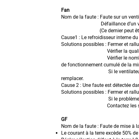
Fan
Nom de la faute : Faute sur un venti
Défaillance d’un ventilate
(Ce dernier peut être sup
Cause1 : Le refroidisseur interne du
Solutions possibles : Fermer et rall
Vérifier la qualité du fon
Vérifier le nombre cumulatif d
de fonctionnement cumulé de la minu
Si le ventilateur à excédé sa
remplacer.
Cause 2 : Une faute est détectée dan
Solutions possibles : Fermer et rall
Si le problème persiste, remp
Contactez les spécialistes
GF
Nom de la faute : Faute de mise à la
Le courant à la terre excède 50% de l