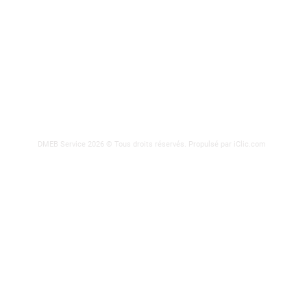
2250, 90e
Téléphone
IFS
info@ebie
ODEURS
DMEB Service 2026 © Tous droits réservés.
Propulsé par iClic.com