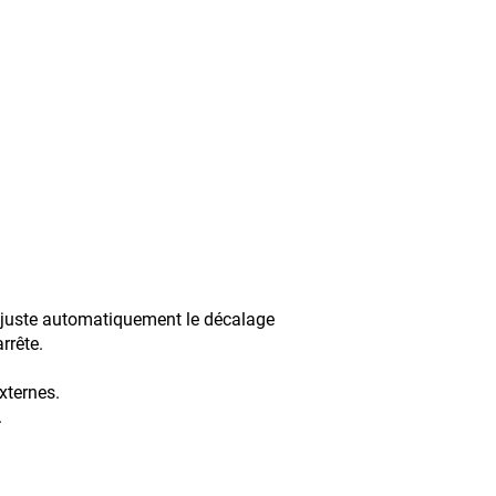
r ajuste automatiquement le décalage
rrête.
aux externes.
.