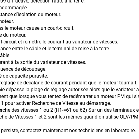
09 à 1 activé, détection faute à la terre.
t endommagée.
istance d’isolation du moteur.
eur.
le moteur cause un court-circuit.
le du moteur.
remettre le courant au variateur de vitesses.
le câble et le terminal de mise à la terre.
le
ant à la sortie du variateur de vitesses.
équence de découpage.
pacité parasite.
 réglage de décalage de courant pendant que le moteur tournait.
inie dépasse la plage de réglage autorisée alors que le variateu
ment que lorsque vous tentez de redémarrer un moteur PM qui s'a
ver Recherche de Vitesse au démarrage.
itesses 1 ou 2 (H1-=61 ou 62) Sur un des termin
es 1 et 2 sont les mêmes quand on utilise OLV/PM
 persiste, contactez maintenant nos techniciens en laboratoire.