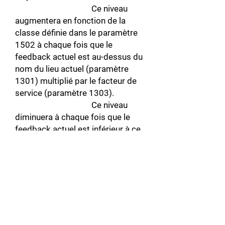
Ce niveau
augmentera en fonction de la
classe définie dans le paramètre
1502 à chaque fois que le
feedback actuel est au-dessus du
nom du lieu actuel (paramètre
1301) multiplié par le facteur de
service (paramètre 1303).
Ce niveau
diminuera à chaque fois que le
feedback actuel est inférieur à ce
niveau.
Si ce niveau
atteint 100% et que les
déplacements en Drive, une
réinitialisation ne sera pas
autorisée tant que ce niveau n’aura
pas diminué à 15%.