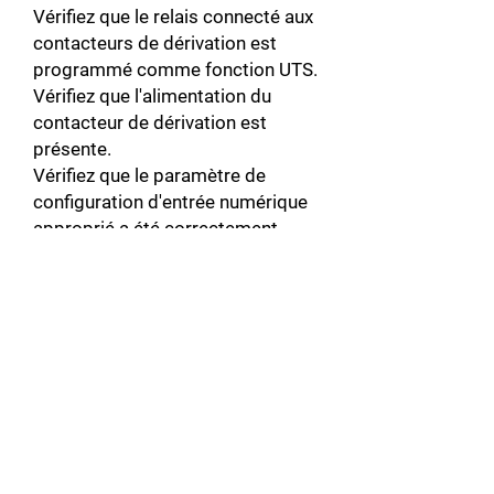
Vérifiez que le relais connecté aux
contacteurs de dérivation est
programmé comme fonction UTS.
Vérifiez que l'alimentation du
contacteur de dérivation est
présente.
Vérifiez que le paramètre de
configuration d'entrée numérique
approprié a été correctement
programmé.
Vérifiez que le ou les contacteurs
de dérivation ne sont pas
endommagés ou défectueux.
Code d'erreur: F81
Description: Erreur de
communication du clavier
Description détaillée du défaut /
Solutions possibles:Indique que la