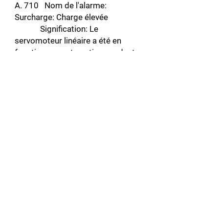
A. 710 Nom de l'alarme:
Surcharge: Charge élevée
Signification: Le
servomoteur linéaire a été en
fonctionnement continu pendant
plusieurs secondes à plusieurs
dizaines de secondes sous une
force dépassant largement les
cotes.
A. 7A0 Nom de l'alarme:
Dissipateur de chaleur surchauffé
Signification: La
température du dissipateur de
chaleur du servopack dépassait
100 ° c.
A. 861 Nom de l'alarme: Moteur
surchauffé