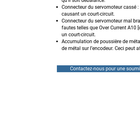
qu’il soit débalancé.
Connecteur du servomoteur cassé : 
causant un court-circuit.
Connecteur du servomoteur mal bra
fautes telles que Over Current A10 
un court-circuit.
Accumulation de poussière de métal s
de métal sur l’encodeur. Ceci peut af
Contactez-nous pour une soumi
ACCUEIL
RÉPARATION
NOUVELLES
LOCATION
ÉQUIPE
VARIATEURS DE VITESSE
À PROPOS
DÉMARREURS PROGRESS
CONTACT
SERVOMOTEURS ET ENC