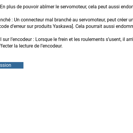
En plus de pouvoir abîmer le servomoteur, cela peut aussi endo
nché : Un connecteur mal branché au servomoteur, peut créer u
[code d’erreur sur produits Yaskawa]. Cela pourrait aussi endom
ur l’encodeur : Lorsque le frein et les roulements s’usent, il arr
fecter la lecture de l’encodeur.
ssion
DMEB Servi
2250, 90e
Téléphone
IFS
info@ebie
ODEURS