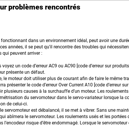
our problèmes rencontrés
fonctionnant dans un environnement idéal, peut avoir une durée
ces années, il se peut qu’il rencontre des troubles qui nécessiten
 qui peuvent arriver :
voyez un code d’erreur AC9 ou AC90 [code d’erreur sur produits 
eur présente un défaut.
lle, le moteur doit utiliser plus de courant afin de faire le même 
urra présenter le code d’erreur Over Current A10 [code d’erreur su
oir plusieurs causes à la surchauffe d’un moteur. Les roulements
risation du servomoteur dans le servo-variateur lorsque la co
n de celui-ci.
le servomoteur est débalancé, il se met à vibrer. Sans une mai
e qui abîmera le servomoteur. Les roulements usés et les portées
 plus l’encodeur risque d’être endommagé. Lorsque le servomoteur e