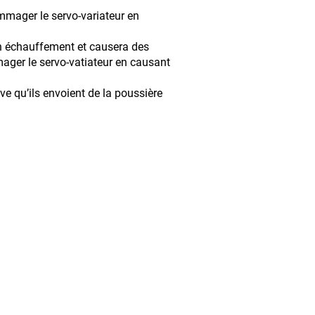
mmager le servo-variateur en
n échauffement et causera des
mager le servo-vatiateur en causant
ive qu’ils envoient de la poussière
ce inc. / EBI Electric inc.
 Rue, Saint-Georges (Qc) G5Y 7J7
 : 418-228-5505
lectric.com
Écrivez-nous