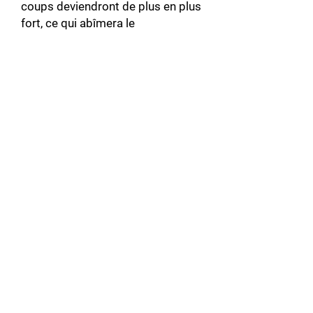
coups deviendront de plus en plus
fort, ce qui abîmera le
servomoteur. Les roulements
usés et les portées de roulement
peuvent engendrer la vibration.
Plus il y a de vibration, plus
l’encodeur risque d’être
endommagé. Lorsque le
servomoteur est bruyant, il y a de
fortes chances qu’il soit
débalancé.
Connecteur du servomoteur
cassé : En plus de pouvoir abîmer
le servomoteur, cela peut aussi
endommager le servo-variateur en
causant un court-circuit.
Connecteur du servomoteur mal
branché : Un connecteur mal
branché au servomoteur, peut