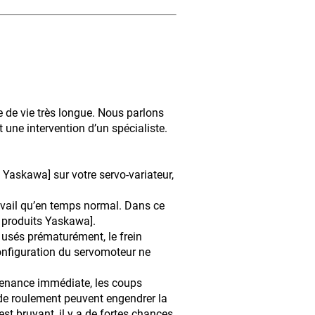
 de vie très longue. Nous parlons
t une intervention d’un spécialiste.
Yaskawa] sur votre servo-variateur,
travail qu’en temps normal. Dans ce
r produits Yaskawa].
 usés prématurément, le frein
nfiguration du servomoteur ne
ntenance immédiate, les coups
 de roulement peuvent engendrer la
st bruyant, il y a de fortes chances