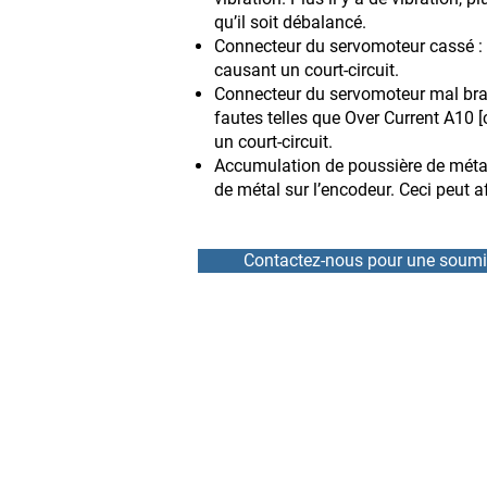
qu’il soit débalancé.
Connecteur du servomoteur cassé : 
causant un court-circuit.
Connecteur du servomoteur mal bra
fautes telles que Over Current A10 
un court-circuit.
Accumulation de poussière de métal s
de métal sur l’encodeur. Ceci peut af
Contactez-nous pour une soumi
ACCUEIL
RÉPARATION
NOUVELLES
LOCATION
ÉQUIPE
VARIATEURS DE VITESSE
À PROPOS
DÉMARREURS PROGRESS
CONTACT
SERVOMOTEURS ET ENC