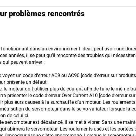
our problèmes rencontrés
fonctionnant dans un environnement idéal, peut avoir une durée
ces années, il se peut qu’il rencontre des troubles qui nécessiten
 qui peuvent arriver :
voyez un code d’erreur AC9 ou AC90 [code d’erreur sur produits 
eur présente un défaut.
lle, le moteur doit utiliser plus de courant afin de faire le même 
urra présenter le code d’erreur Over Current A10 [code d’erreur su
oir plusieurs causes à la surchauffe d’un moteur. Les roulements
risation du servomoteur dans le servo-variateur lorsque la co
n de celui-ci.
le servomoteur est débalancé, il se met à vibrer. Sans une mai
e qui abîmera le servomoteur. Les roulements usés et les portées
 plus l’encodeur risque d’être endommagé. Lorsque le servomoteur e