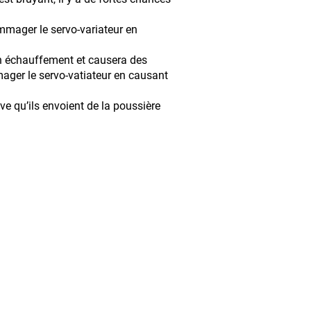
mmager le servo-variateur en
n échauffement et causera des
mager le servo-vatiateur en causant
ive qu’ils envoient de la poussière
ce inc. / EBI Electric inc.
 Rue, Saint-Georges (Qc) G5Y 7J7
 : 418-228-5505
lectric.com