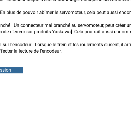
En plus de pouvoir abîmer le servomoteur, cela peut aussi endo
nché : Un connecteur mal branché au servomoteur, peut créer u
[code d’erreur sur produits Yaskawa]. Cela pourrait aussi endom
ur l’encodeur : Lorsque le frein et les roulements s’usent, il arr
fecter la lecture de l’encodeur.
ssion
DMEB Servi
2250, 90e
Téléphone
IFS
info@ebie
ODEURS