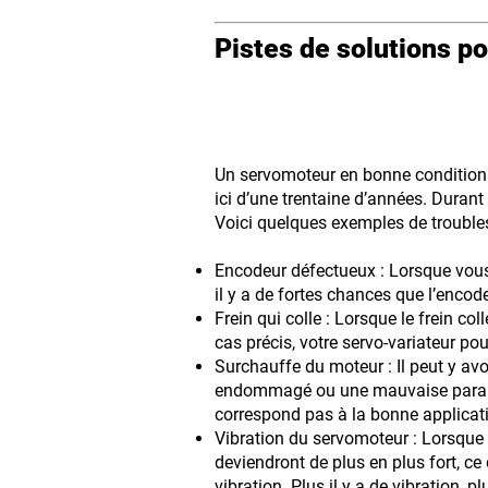
Pistes de solutions p
Un servomoteur en bonne condition 
ici d’une trentaine d’années. Durant 
Voici quelques exemples de troubles
Encodeur défectueux : Lorsque vous 
il y a de fortes chances que l’encod
Frein qui colle : Lorsque le frein co
cas précis, votre servo-variateur po
Surchauffe du moteur : Il peut y av
endommagé ou une mauvaise paramét
correspond pas à la bonne applicatio
Vibration du servomoteur : Lorsque 
deviendront de plus en plus fort, c
vibration. Plus il y a de vibration,