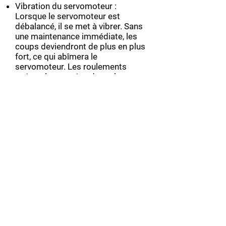
Vibration du servomoteur :
Lorsque le servomoteur est
débalancé, il se met à vibrer. Sans
une maintenance immédiate, les
coups deviendront de plus en plus
fort, ce qui abîmera le
servomoteur. Les roulements
usés et les portées de roulement
peuvent engendrer la vibration.
Plus il y a de vibration, plus
l’encodeur risque d’être
endommagé. Lorsque le
servomoteur est bruyant, il y a de
fortes chances qu’il soit
débalancé.
Connecteur du servomoteur
cassé : En plus de pouvoir abîmer
le servomoteur, cela peut aussi
endommager le servo-variateur en
causant un court-circuit.
Connecteur du servomoteur mal
branché : Un connecteur mal